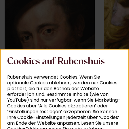
Cookies auf Rubenshuis
Rubenshuis verwendet Cookies. Wenn Sie
optionale Cookies ablehnen, werden nur Cookies
platziert, die für den Betrieb der Website
erforderlich sind. Bestimmte Inhalte (wie von
YouTube) sind nur verfügbar, wenn Sie Marketing-
Cookies über ‘Alle Cookies akzeptieren’ oder
Peter Paul Rubens, Selbstporträt
Peter Pau
SAMMLUNG
SAMMLUNG
‘Einstellungen festlegen’ akzeptieren. Sie können
Mariä
Ihre Cookie-Einstellungen jederzeit über ‘Cookies’
am Ende der Website anpassen. Lesen Sie unsere
Mehr lesen
Mehr lese
Cookie-Erklärung, wenn Sie mehr erfahren