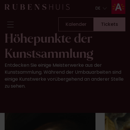
DE
DE
Kalender
Tickets
Höhepunkte der
Besuch
Kunstsammlung
Sehen & Unternehmen
Umbauarbeiten
Entdecken Sie einige Meisterwerke aus der
Geschichten
Kunstsammlung. Während der Umbauarbeiten sind
Sammlung & Forschung
einige Kunstwerke vorübergehend an anderer Stelle
Fragen & Antworten
zu sehen.
Newsletter
Über uns
Unterstützen Sie uns
Kalender
Tickets