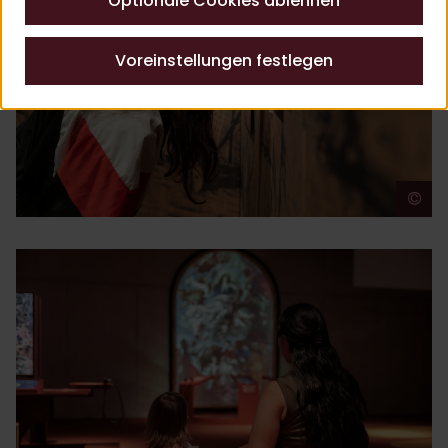
Optionale Cookies ablehnen
Voreinstellungen festlegen
©
A