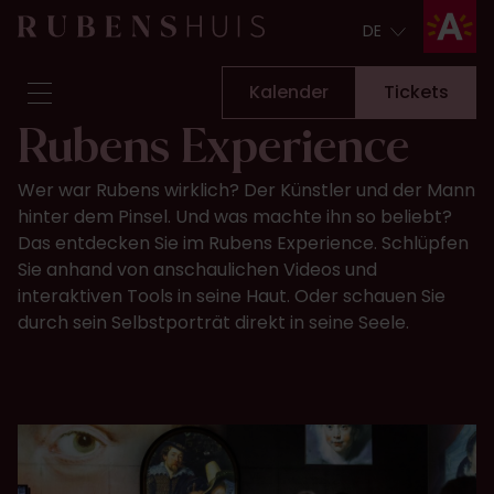
DE
DE
Kalender
Tickets
Rubens Experience
Besuch
Wer war Rubens wirklich? Der Künstler und der Mann
Sehen & Unternehmen
hinter dem Pinsel. Und was machte ihn so beliebt?
Umbauarbeiten
Das entdecken Sie im Rubens Experience. Schlüpfen
Geschichten
Sie anhand von anschaulichen Videos und
Sammlung & Forschung
interaktiven Tools in seine Haut. Oder schauen Sie
durch sein Selbstporträt direkt in seine Seele. ​
Fragen & Antworten
Newsletter
Über uns
Unterstützen Sie uns
Kalender
Tickets