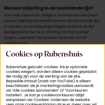
Nieuwe inlijsting in de bestaande lijst
Voor een betere en veiligere presentatie werd een
nieuwe inlijsting ontwikkeld binnen de bestaande lijst.
Er werden zorgvuldig uitgezaagde latten in de lijst
aangebracht die de kromming van het paneel
volgen, waardoor het paneel optimaal wordt
ondersteund.
Daarnaast werd het paneel in de lijst bevestigd met
Cookies op Rubenshuis
flexibele veren. Deze laten kleine bewegingen van
het hout toe en vangen spanningen op, waardoor
Rubenshuis gebruikt cookies. Als je optionele
nieuwe barsten in het paneel vermeden worden.
cookies weigert, worden alleen cookies geplaatst
die nodig zijn voor de werking van de site.
Bepaalde inhoud (zoals van YouTube) is alleen
Retouches aan de lijst
beschikbaar als je marketingcookies aanvaardt
Tot slot werden ontbrekende stukken en gaatjes in
via ‘Alle cookies aanvaarden’ of ‘Voorkeuren
de lijst bijgewerkt, zodat het geheel opnieuw een
instellen’. Je kan je cookievoorkeuren altijd
aanpassen via ‘Cookies’ onderaan de website.
verzorgd en harmonieus uitzicht heeft.
Lees onze cookieverklaring als je er meer over wil