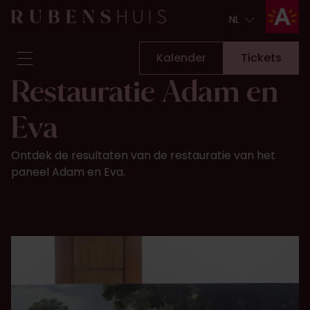
NL
NL
Kalender
Tickets
Restauratie Adam en
Bezoek
Eva
Zien & doen
Verbouwingen
Ontdek de resultaten van de restauratie van het
Verhalen
paneel Adam en Eva.
Collectie & onderzoek
Vraag & antwoord
Nieuwsbrief
Over ons
Steun ons
Kalender
Tickets