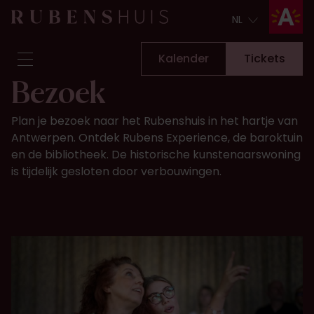
NL
NL
Kalender
Tickets
Bezoek
Bezoek
Plan je bezoek naar het Rubenshuis in het hartje van
Zien & doen
Antwerpen. Ontdek Rubens Experience, de baroktuin
Verbouwingen
en de bibliotheek. De historische kunstenaarswoning
Verhalen
is tijdelijk gesloten door verbouwingen.
Collectie & onderzoek
Vraag & antwoord
Nieuwsbrief
Over ons
Steun ons
Kalender
Tickets