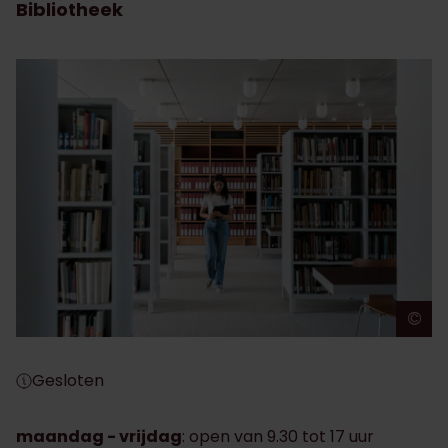
Bibliotheek
©
J
Gesloten
maandag - vrijdag
: open van 9.30 tot 17 uur