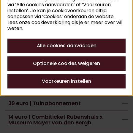
aanwezig.
via ‘Alle cookies aanvaarden’ of ‘Voorkeuren
instellen’. Je kan je cookievoorkeuren altijd
Koop tickets
aanpassen via ‘Cookies’ onderaan de website.
Lees onze cookieverklaring als je er meer over wil
12 euro | Ticket Rubens Experience & tuin
weten.
8 euro | Kortingstarief Rubens
Alle cookies aanvaarden
Experience & tuin
Gratis ticket
Optionele cookies weigeren
8 euro | Tuinticket
Voorkeuren instellen
6 euro | Kortingstarief tuin
39 euro | Tuinabonnement
14 euro | Combiticket Rubenshuis x
Museum Mayer van den Bergh