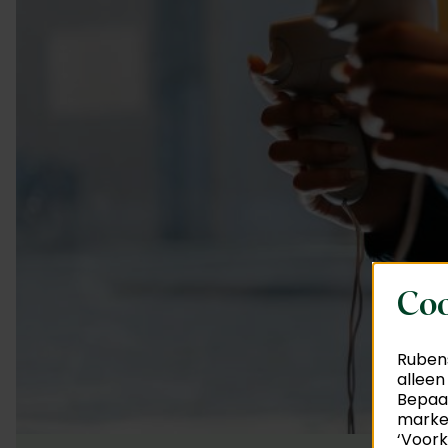
Coo
Rubens
alleen
Bepaal
market
‘Voork