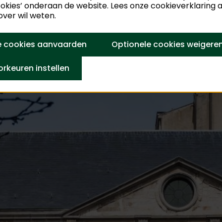
ookies’ onderaan de website. Lees onze cookieverklaring al
ver wil weten.
f: Een interview met Liene Conard (publiekswerking Rube
ten (educatiemedewerker Faro) en Clara Luckx (das Kun
le cookies aanvaarden
Optionele cookies weigere
rkeuren instellen