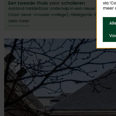
Een tweede thuis voor scholieren
via ‘C
meer o
Aanbod middelbaar onderwijs in een nieuw perspectie
Onze-Lieve-Vrouwe-college), Hildegarde Vangenech
Lees meer
Al
Voo