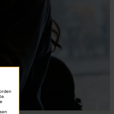
worden
te.
je
ssen