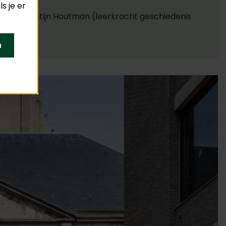
s je er
nshuis), Stijn Houtman (leerkracht geschiedenis
st).
n