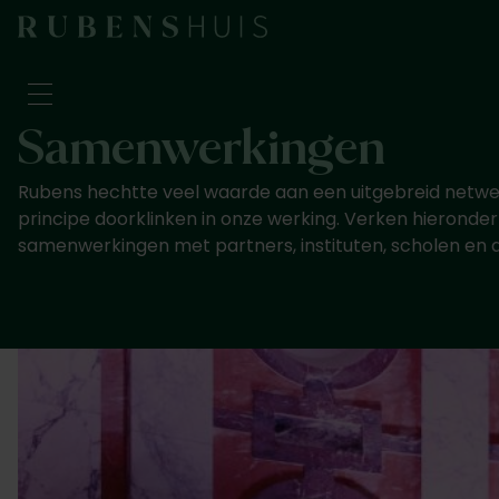
Samenwerkingen
Bezoek
Rubens hechtte veel waarde aan een uitgebreid netwer
Zien & doen
principe doorklinken in onze werking. Verken hieronde
Verbouwingen
samenwerkingen met partners, instituten, scholen en 
Verhalen
Collectie & onderzoek
Vraag & antwoord
Nieuwsbrief
Over ons
Steun ons
Kalender