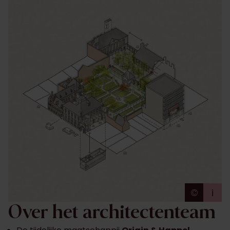
©
i
TM OR
Over het architectenteam