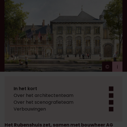
©
i
TM OR
In het kort
Over het architectenteam
Over het scenografieteam
Verbouwingen
Het Rubenshuis zet, samen met bouwheer AG