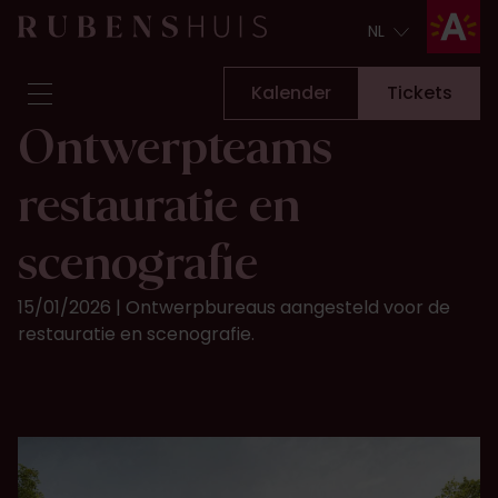
NL
NL
Kalender
Tickets
Ontwerpteams
Bezoek
restauratie en
Zien & doen
Verbouwingen
scenografie
Verhalen
Collectie & onderzoek
15/01/2026 | Ontwerpbureaus aangesteld voor de
Vraag & antwoord
restauratie en scenografie.
Nieuwsbrief
Over ons
Steun ons
Kalender
Tickets