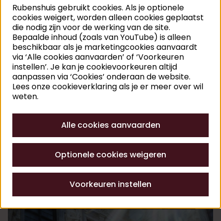
Rubenshuis gebruikt cookies. Als je optionele
vatten.
cookies weigert, worden alleen cookies geplaatst
Dankzij een sterk verhaal en inventieve
die nodig zijn voor de werking van de site.
publieksbemiddeling komt Rubens’ grenzeloze
lust
Bepaalde inhoud (zoals van YouTube) is alleen
for life
nog meer tot leven en ontdekken
beschikbaar als je marketingcookies aanvaardt
via ‘Alle cookies aanvaarden’ of ‘Voorkeuren
bezoekers dankzij Rubens iets over zichzelf.
instellen’. Je kan je cookievoorkeuren altijd
Wondering slaat de handen in mekaar met enkele
aanpassen via ‘Cookies’ onderaan de website.
Belgische bedrijven, waaronder de multimediale
Lees onze cookieverklaring als je er meer over wil
studio
Create.eu
en lichtspecialist
Chris Pype
, de
weten.
Nederlandse
Studio Louter
en
StudioMDA
.
Alle cookies aanvaarden
Optionele cookies weigeren
Voorkeuren instellen
©
i
Wonder