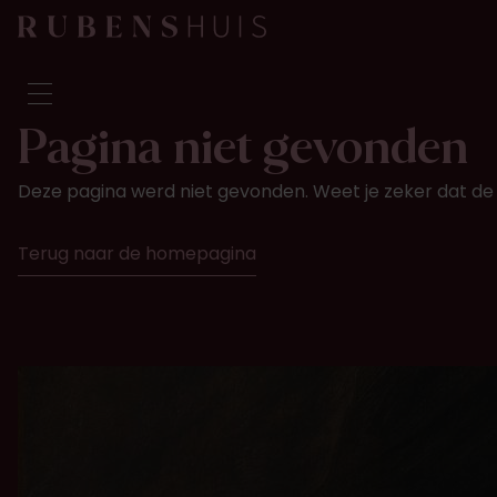
Pagina niet gevonden
Bezoek
Deze pagina werd niet gevonden. Weet je zeker dat de 
Zien & doen
Verbouwingen
Terug naar de homepagina
Verhalen
Collectie & onderzoek
Vraag & antwoord
Nieuwsbrief
Over ons
Steun ons
Kalender