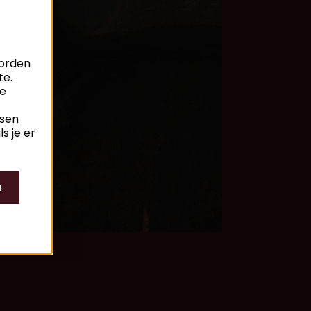
worden
te.
je
ssen
s je er
n