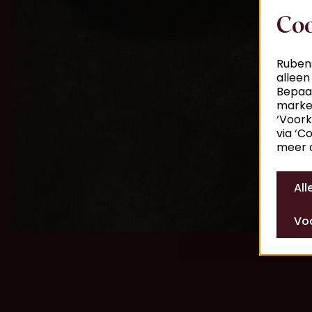
Coo
Rubens
alleen
Bepaal
market
‘Voork
via ‘C
meer o
Al
Voo