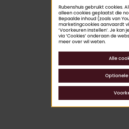
Rubenshuis gebruikt cookies. Al
alleen cookies geplaatst die nod
Bepaalde inhoud (zoals van You
marketingcookies aanvaardt via
‘Voorkeuren instellen’. Je kan 
via ‘Cookies’ onderaan de websi
meer over wil weten.
Alle coo
Optionele
Voorke