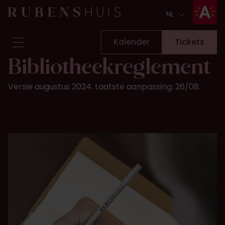
NL
NL
Kalender
Tickets
Bibliotheekreglement
Bezoek
Versie augustus 2024. Laatste aanpassing: 26/08.
Zien & doen
Verbouwingen
Verhalen
Collectie & onderzoek
Vraag & antwoord
Nieuwsbrief
Over ons
Steun ons
Kalender
Tickets