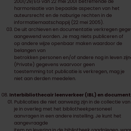
2001/29/EG van 22 mei 2001 betreffende de
harmonisatie van bepaalde aspecten van het
auteursrecht en de naburige rechten in de
informatiemaatschappij (22 mei 2005).
De uit archieven en documentatie verkregen gege
aangewend worden. Je mag niets publiceren of
op andere wijze openbaar maken waardoor de
belangen van
betrokken personen en/of andere nog in leven zi
(Private) gegevens waarvoor geen
toestemming tot publicatie is verkregen, mag je
niet aan derden meedelen.
Interbibliothecair leenverkeer (IBL) en document
Publicaties die niet aanwezig zijn in de collectie va
je in overleg met het bibliotheekpersoneel
aanvragen in een andere instelling. Je kunt het
aangevraagde
item na levering in de bibliotheek raadplegen, waar