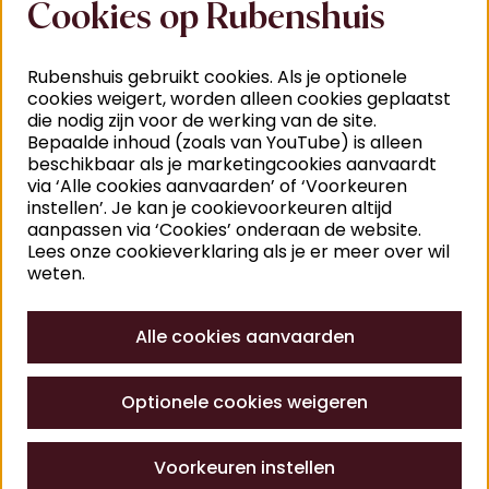
Cookies op Rubenshuis
Rubenshuis gebruikt cookies. Als je optionele
i
cookies weigert, worden alleen cookies geplaatst
Belangrijke aankoop
die nodig zijn voor de werking van de site.
Bepaalde inhoud (zoals van YouTube) is alleen
Autografe tekeningen en brieven van Rubens
beschikbaar als je marketingcookies aanvaardt
via ‘Alle cookies aanvaarden’ of ‘Voorkeuren
verschijnen vandaag
zelden op de kunstmarkt
, en
instellen’. Je kan je cookievoorkeuren altijd
nog uitzonderlijker is een blad dat beide verenigt. Dit
aanpassen via ‘Cookies’ onderaan de website.
document biedt een intieme inkijk in zijn
creatieve
Lees onze cookieverklaring als je er meer over wil
proces
én in de
werking van de kunstwereld
in het
weten.
begin van de zeventiende eeuw, met bijzondere
aandacht voor de rol van invloedrijke vrouwelijke
Alle cookies aanvaarden
mecenassen zoals Eleonora de’ Medici.
Met deze aankoop van de
Koning
Optionele cookies weigeren
Boudewijnstichting
wordt een belangrijk stuk
erfgoed opnieuw in België verankerd. Voor het
Rubenshuis betekent het een aanzienlijke verrijking
Voorkeuren instellen
van de collectie en een sleutelwerk voor verder