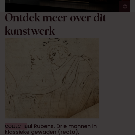
©
A
Ontdek meer over dit
kunstwerk
Peter Paul Rubens, Drie mannen in
COLLECTIE
klassieke gewaden (recto),