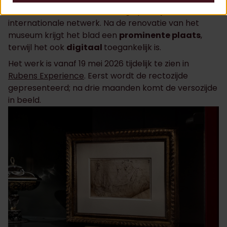
onderzoek naar Rubens’ vroege praktijk en
internationale netwerk. Na de renovatie van het
museum krijgt het blad een
prominente plaats
,
terwijl het ook
digitaal
toegankelijk is.
Het werk is vanaf 19 mei 2026 tijdelijk te zien in
Rubens Experience
. Eerst wordt de rectozijde
gepresenteerd; na drie maanden komt de versozijde
in beeld.