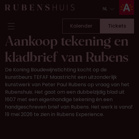
NL
NL
Kalender
Tickets
Aankoop tekening en
Bezoek
kladbrief van Rubens
Zien & doen
Verbouwingen
De Koning Boudewijnstichting kocht op de
Verhalen
kunstbeurs TEFAF Maastricht een uitzonderlijk
Collectie & onderzoek
kunstwerk van Peter Paul Rubens op vraag van het
Vraag & antwoord
Rubenshuis. Het gaat om een dubbelzijdig blad uit
Nieuwsbrief
1607 met een eigenhandige tekening én een
Over ons
handgeschreven brief van Rubens. Het werk is vanaf
Steun ons
19 mei 2026 te zien in Rubens Experience.
Kalender
Tickets