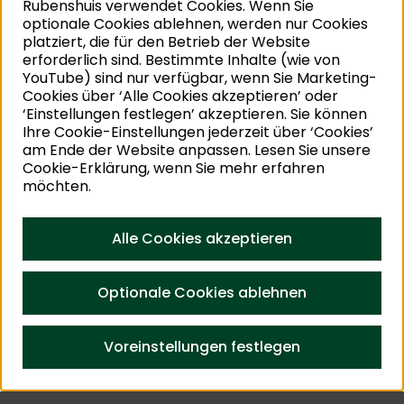
Rubenshuis verwendet Cookies. Wenn Sie
optionale Cookies ablehnen, werden nur Cookies
©
J
platziert, die für den Betrieb der Website
Die Yogastunden werden von einer professionellen
erforderlich sind. Bestimmte Inhalte (wie von
YouTube) sind nur verfügbar, wenn Sie Marketing-
Lehrkraft des Ateliers Du Mon gegeben. Das Atelier
Cookies über ‘Alle Cookies akzeptieren’ oder
Du Mon unterstützt individuelle Teilnehmende mit
‘Einstellungen festlegen’ akzeptieren. Sie können
sanften wie dynamischen Yogastunden dabei,
Ihre Cookie-Einstellungen jederzeit über ‘Cookies’
physisch und mental zu wachsen. Der
am Ende der Website anpassen. Lesen Sie unsere
Studiobetreiber und Hauptlehrer Laurenz Verkruysse
Cookie-Erklärung, wenn Sie mehr erfahren
möchten.
bietet mit seinem Team ein breites Spektrum an
Stunden an, die immer zu 100 % auf die Bedürfnisse
der Teilnehmenden abgestimmt werden. Möchten
Alle Cookies akzeptieren
Sie Ihren Tag mit einer erfrischenden Dosis positiver
Energie, Selbstfürsorge und menschlicher Wärme
Optionale Cookies ablehnen
beginnen? Melden Sie sich dann schnell an.
Praktisch
Voreinstellungen festlegen
Was
Vinyasa Yoga – zugänglich für alle