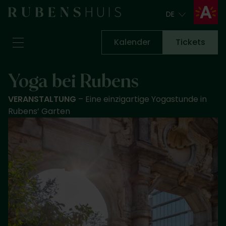
DE
DE
Kalender
Tickets
Besuch
Yoga bei Rubens
Sehen & Unternehmen
VERANSTALTUNG
Eine einzigartige Yogastunde in
Umbauarbeiten
Rubens’ Garten
Geschichten
Sammlung & Forschung
Fragen & Antworten
Newsletter
Über uns
Unterstützen Sie uns
Kalender
Tickets