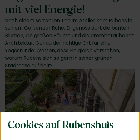
mit viel Energie!
Nach einem schweren Tag im Atelier kam Rubens in
seinem Garten zur Ruhe. Er genoss dort die bunten
Blumen, die großen Bäume und die atemberaubende
Architektur. Genau der richtige Ort für eine
Yogastunde. Wetten, dass Sie gleich verstehen,
warum Rubens sich so gern in seiner grünen
Stadtoase aufhielt?
Cookies auf Rubenshuis