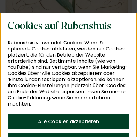
i
Cookies auf Rubenshuis
Der Antwerpener Tulpenzwiebelverein
Wer war Mitglied im Tulpenzwiebelverein? Das
Aktenbündel eines Notars gibt Aufschluss. Darin
Rubenshuis verwendet Cookies. Wenn Sie
optionale Cookies ablehnen, werden nur Cookies
werden 17 reiche Antwerpener Zweibelfans erwähnt,
platziert, die für den Betrieb der Website
die – sage und schreibe – fast alle irgendwie eine
erforderlich sind. Bestimmte Inhalte (wie von
Beziehung zu Rubens hatten. Man findet dort nicht
YouTube) sind nur verfügbar, wenn Sie Marketing-
nur Rubens’ Bierlieferanten Hendrick Stockmans,
Cookies über ‘Alle Cookies akzeptieren’ oder
sondern auch die Sammler Antonio de Tassis,
‘Einstellungen festlegen’ akzeptieren. Sie können
Ihre Cookie-Einstellungen jederzeit über ‘Cookies’
Gaspar Charles und Rubens‘ Schwager Peter
am Ende der Website anpassen. Lesen Sie unsere
Hannekart. Sie alle verfügten über die notwendigen
Cookie-Erklärung, wenn Sie mehr erfahren
Kontakte und Mittel: Spielsüchtige auf der Suche
möchten.
nach dem nächsten botanischen Adrenalinschub.
Die Tulpenfans gingen die Sache schlau an und
Alle Cookies akzeptieren
gründeten einen Verein - die Bruderschaft zu Ehren
der heiligen Dorothea -, um Streit und Verrat zu