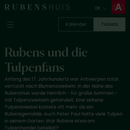
DE
DE
Kalender
Tickets
Besuch
Rubens und die
Sehen & Unternehmen
Umbauarbeiten
Tulpenfans
Geschichten
Sammlung & Forschung
Anfang des 17. Jahrhunderts war Antwerpen total
Fragen & Antworten
verrückt nach Blumenzwiebeln. In der Nähe des
Newsletter
Rubenshuis wurde heimlich - für große Summen -
Über uns
mit Tulpenzwiebeln gehandelt. Eine seltene
Unterstützen Sie uns
Tulpenzwiebel kostete oft mehr als ein
Rubensgemälde. Auch Peter Paul hatte viele Tulpen
Kalender
Tickets
in seinem Garten. War Rubens etwa am
Tulpenhandel beteiligt?