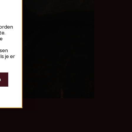
worden
te.
je
ssen
s je er
n