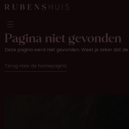
Pagina niet gevonden
Bezoek
Deze pagina werd niet gevonden. Weet je zeker dat de 
Zien & doen
Verbouwingen
Terug naar de homepagina
Verhalen
Collectie & onderzoek
Vraag & antwoord
Nieuwsbrief
Over ons
Steun ons
Kalender