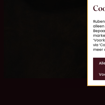
Coo
Rubens
alleen
Bepaal
market
‘Voork
via ‘C
meer o
Al
Voo