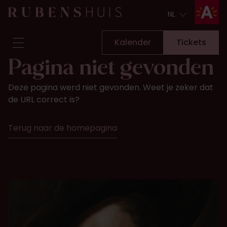
NL
NL
Kalender
Tickets
Pagina niet gevonden
Bezoek
Deze pagina werd niet gevonden. Weet je zeker dat
Zien & doen
de URL correct is?
Verbouwingen
Verhalen
Terug naar de homepagina
Collectie & onderzoek
Vraag & antwoord
Nieuwsbrief
Over ons
Steun ons
Kalender
Tickets